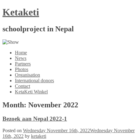
Skip
Ketaketi
to
content
schoolproject in Nepal
Home
News
Partners
Photos
Organisation
International donors
Contact
KetaKeti Winkel
Month:
November 2022
Bezoek aan Nepal 2022-1
Posted on
Wednesday November 16th, 2022
Wednesday November
16th, 2022
by
ketaketi