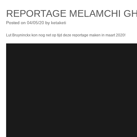
REPORTAGE MELAMCHI G
Posted on
04/05/20
by
ketaketi
Lut Bruyninckx kon nog net op tijd deze reportage maken in maart 2020!