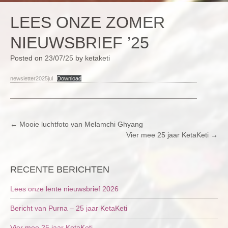
LEES ONZE ZOMER
NIEUWSBRIEF ’25
Posted on
23/07/25
by
ketaketi
newsletter2025jul
Download
POST
←
Mooie luchtfoto van Melamchi Ghyang
Vier mee 25 jaar KetaKeti
→
NAVIGATION
RECENTE BERICHTEN
Lees onze lente nieuwsbrief 2026
Bericht van Purna – 25 jaar KetaKeti
Vier mee 25 jaar KetaKeti