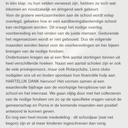
in één klap: nu hun velden verwoest zijn, hebben ze toch wat
inkomen en noodzakelijk en dringend werk gebeurt.
Voor de grotere werkzaamheden aan de school wordt volop
overlegd, gekeken hoe er een aardbevingsbestendige school
kan rechtgezet worden. Dit vraagt het nodige overleg,
voorbereiding en het vinden van de juiste mensen. Gedurende
het regenseizoen wordt er niet gebouwd. Dus de volgende
maanden worden benut voor de voorbereidingen en her bijeen
brengen van de nodige fondsen.
Ondertussen kregen we al een flink aantal stortingen binnen uit
heel verschillende hoeken. Naast een aantal scholen zijn er ook
de vele privésponsors, maar ook Rotaryclubs, Lions clubs
nodigden ons uit en boden spontaan hun financiële hulp aan.
HARTELIJK DANK hiervoor! Het vormen samen al een
waardevolle bijdrage aan de voorlopige heropbouw van de
school en het internaat. We gaan vlijtig door met het collecteren
van de nodige fondsen om zo op de specifieke vragen vanuit de
gemeenschap en Purna in de komende maanden een positief
antwoord te kunnen geven.
En nog een heel mooie mededeling : dit schooljaar (wat net
begon) zijn er al meer kinderen ingeschreven dan vorig