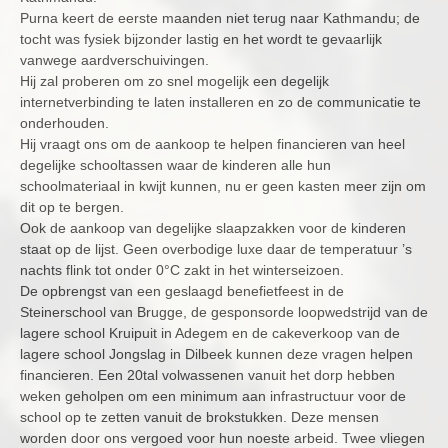
Purna keert de eerste maanden niet terug naar Kathmandu; de
tocht was fysiek bijzonder lastig en het wordt te gevaarlijk
vanwege aardverschuivingen.
Hij zal proberen om zo snel mogelijk een degelijk
internetverbinding te laten installeren en zo de communicatie te
onderhouden.
Hij vraagt ons om de aankoop te helpen financieren van heel
degelijke schooltassen waar de kinderen alle hun
schoolmateriaal in kwijt kunnen, nu er geen kasten meer zijn om
dit op te bergen.
Ook de aankoop van degelijke slaapzakken voor de kinderen
staat op de lijst. Geen overbodige luxe daar de temperatuur ’s
nachts flink tot onder 0°C zakt in het winterseizoen.
De opbrengst van een geslaagd benefietfeest in de
Steinerschool van Brugge, de gesponsorde loopwedstrijd van de
lagere school Kruipuit in Adegem en de cakeverkoop van de
lagere school Jongslag in Dilbeek kunnen deze vragen helpen
financieren. Een 20tal volwassenen vanuit het dorp hebben
weken geholpen om een minimum aan infrastructuur voor de
school op te zetten vanuit de brokstukken. Deze mensen
worden door ons vergoed voor hun noeste arbeid. Twee vliegen