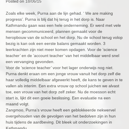
Posted on
18/06/15
Zoals elke week, Purna aan de lijn gehad. ‘ We are making
progress’. Purna is blij dat hij terug in het dorp is. Naar
Kathmandu gaan was een hele onderneming. Er werd met vele
mensen gecommuniceerd, plannen gemaakt voor de
heropbouw van de school en het dorp. Nu de school terug volop
bezig is kan ook een eerste balans gemaakt worden. 3
leerkrachten zijn niet meer komen opdagen. Voor de ’science
teacher’ en de ‘account teacher’ van het middelbaar werd snel
een vervanging gevonden.
Voor de ‘science teacher’ voor het lager onderwijs nog niet.
Purna denkt eraan om een jonge vrouw vanuit het dorp zelf die
haar volledig middelbaar afgewerkt heeft, de kans te geven in te
vallen als interim. Een extra vrouw op school juichen we alvast
toe, een vrouw van het dorp zelf zeker. Nu de moesson echt
start is, lijkt dit een goeie beslissing. Een evaluatie na een
maand volgt.
Zangmoo, Purna’s vrouw heeft een geblokkeerde nekwervel
overgehouden van de gevolgen van het bedolven zijn in hun
huis tijdens de aardbeving. Dit bleek uit onderzoekingen in
Kathmandu.