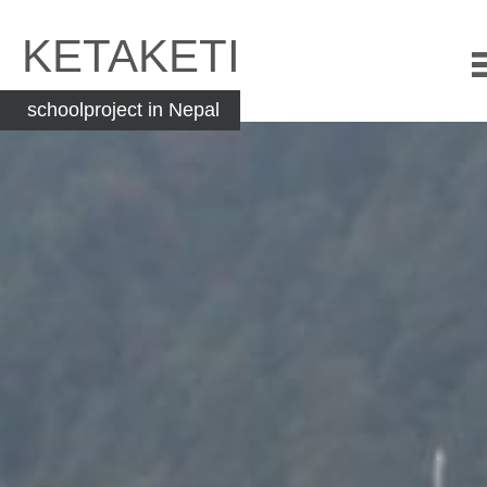
Skip
to
KETAKETI
content
schoolproject in Nepal