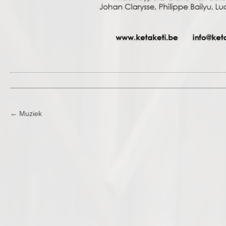
POST
←
Muziek
NAVIGATION