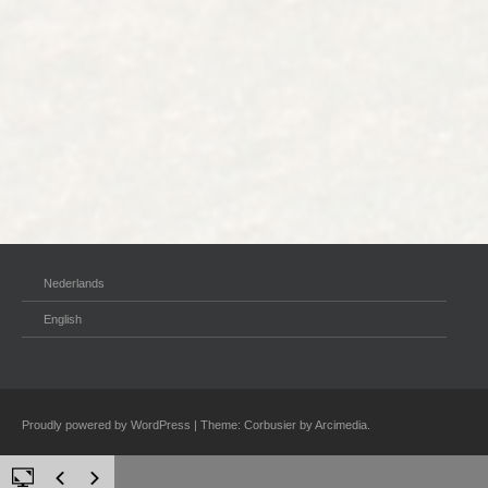
Nederlands
English
Proudly powered by WordPress
|
Theme: Corbusier by
Arcimedia
.