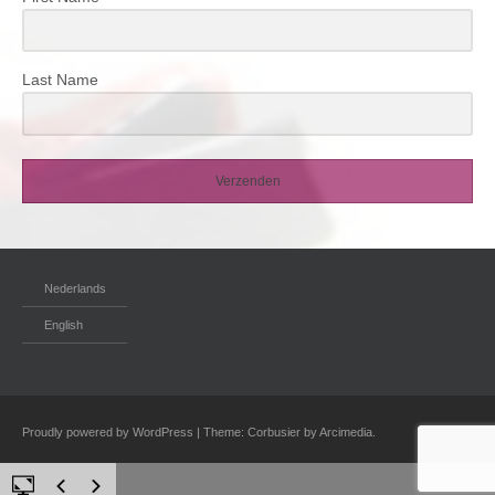
Last Name
Verzenden
Nederlands
English
Proudly powered by WordPress
|
Theme: Corbusier by
Arcimedia
.