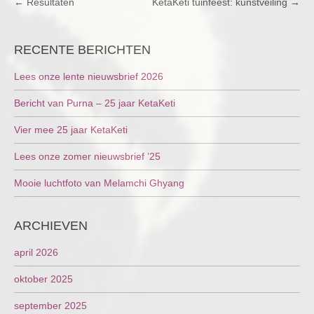
POST
←
Resultaten
KetaKeti tuinfeest: kunstveiling
→
NAVIGATION
RECENTE BERICHTEN
Lees onze lente nieuwsbrief 2026
Bericht van Purna – 25 jaar KetaKeti
Vier mee 25 jaar KetaKeti
Lees onze zomer nieuwsbrief ’25
Mooie luchtfoto van Melamchi Ghyang
ARCHIEVEN
april 2026
oktober 2025
september 2025