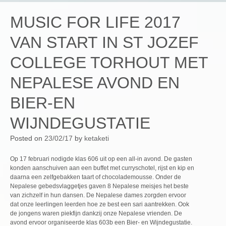
MUSIC FOR LIFE 2017
VAN START IN ST JOZEF
COLLEGE TORHOUT MET
NEPALESE AVOND EN
BIER-EN
WIJNDEGUSTATIE
Posted on
23/02/17
by
ketaketi
Op 17 februari nodigde klas 606 uit op een all-in avond. De gasten
konden aanschuiven aan een buffet met curryschotel, rijst en kip en
daarna een zelfgebakken taart of chocolademousse. Onder de
Nepalese gebedsvlaggetjes gaven 8 Nepalese meisjes het beste
van zichzelf in hun dansen. De Nepalese dames zorgden ervoor
dat onze leerlingen leerden hoe ze best een sari aantrekken. Ook
de jongens waren piekfijn dankzij onze Nepalese vrienden. De
avond ervoor organiseerde klas 603b een Bier- en Wijndegustatie.