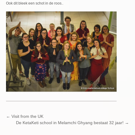
Ook dit bleek een schot in de roos..
POST
←
Visit from the UK
De KetaKeti school in Melamchi Ghyang bestaat 32 jaar!
→
NAVIGATION