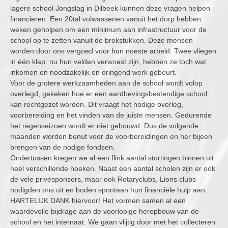
lagere school Jongslag in Dilbeek kunnen deze vragen helpen
financieren. Een 20tal volwassenen vanuit het dorp hebben
weken geholpen om een minimum aan infrastructuur voor de
school op te zetten vanuit de brokstukken. Deze mensen
worden door ons vergoed voor hun noeste arbeid. Twee vliegen
in één klap: nu hun velden verwoest zijn, hebben ze toch wat
inkomen en noodzakelijk en dringend werk gebeurt.
Voor de grotere werkzaamheden aan de school wordt volop
overlegd, gekeken hoe er een aardbevingsbestendige school
kan rechtgezet worden. Dit vraagt het nodige overleg,
voorbereiding en het vinden van de juiste mensen. Gedurende
het regenseizoen wordt er niet gebouwd. Dus de volgende
maanden worden benut voor de voorbereidingen en her bijeen
brengen van de nodige fondsen.
Ondertussen kregen we al een flink aantal stortingen binnen uit
heel verschillende hoeken. Naast een aantal scholen zijn er ook
de vele privésponsors, maar ook Rotaryclubs, Lions clubs
nodigden ons uit en boden spontaan hun financiële hulp aan.
HARTELIJK DANK hiervoor! Het vormen samen al een
waardevolle bijdrage aan de voorlopige heropbouw van de
school en het internaat. We gaan vlijtig door met het collecteren