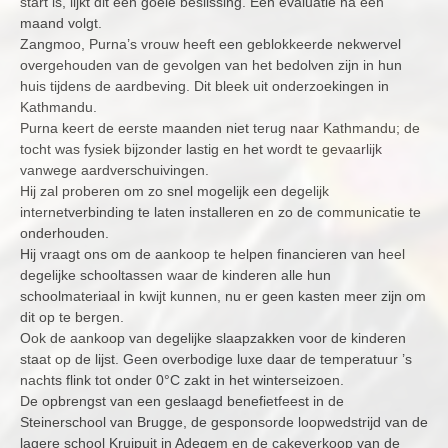
start is, lijkt dit een goeie beslissing. Een evaluatie na een
maand volgt.
Zangmoo, Purna’s vrouw heeft een geblokkeerde nekwervel
overgehouden van de gevolgen van het bedolven zijn in hun
huis tijdens de aardbeving. Dit bleek uit onderzoekingen in
Kathmandu.
Purna keert de eerste maanden niet terug naar Kathmandu; de
tocht was fysiek bijzonder lastig en het wordt te gevaarlijk
vanwege aardverschuivingen.
Hij zal proberen om zo snel mogelijk een degelijk
internetverbinding te laten installeren en zo de communicatie te
onderhouden.
Hij vraagt ons om de aankoop te helpen financieren van heel
degelijke schooltassen waar de kinderen alle hun
schoolmateriaal in kwijt kunnen, nu er geen kasten meer zijn om
dit op te bergen.
Ook de aankoop van degelijke slaapzakken voor de kinderen
staat op de lijst. Geen overbodige luxe daar de temperatuur ’s
nachts flink tot onder 0°C zakt in het winterseizoen.
De opbrengst van een geslaagd benefietfeest in de
Steinerschool van Brugge, de gesponsorde loopwedstrijd van de
lagere school Kruipuit in Adegem en de cakeverkoop van de